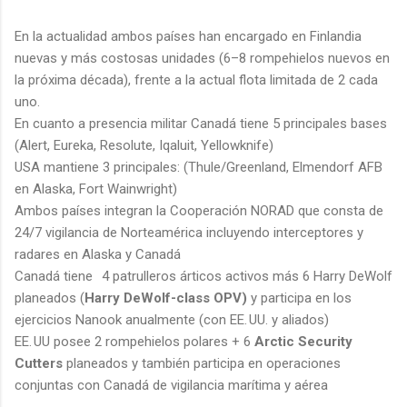
En la actualidad ambos países han encargado en Finlandia
nuevas y más costosas unidades (6–8 rompehielos nuevos en
la próxima década), frente a la actual flota limitada de 2 cada
uno.
En cuanto a presencia militar Canadá tiene 5 principales bases
(Alert, Eureka, Resolute, Iqaluit, Yellowknife)
USA mantiene 3 principales: (Thule/Greenland, Elmendorf AFB
en Alaska, Fort Wainwright)
Ambos países integran la Cooperación NORAD que consta de
24/7 vigilancia de Norteamérica incluyendo interceptores y
radares en Alaska y Canadá
Canadá tiene
4 patrulleros árticos activos más 6 Harry DeWolf
planeados (
Harry DeWolf-class OPV)
y participa en los
ejercicios Nanook anualmente (con EE. UU. y aliados)
EE. UU posee 2 rompehielos polares + 6
Arctic Security
Cutters
planeados y también participa en operaciones
conjuntas con Canadá de vigilancia marítima y aérea