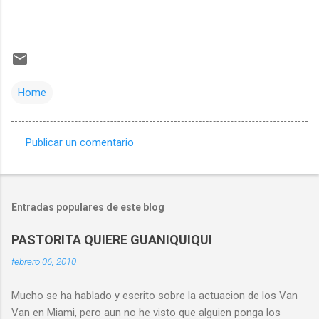
Home
Publicar un comentario
C
o
m
Entradas populares de este blog
e
n
PASTORITA QUIERE GUANIQUIQUI
t
febrero 06, 2010
a
Mucho se ha hablado y escrito sobre la actuacion de los Van
r
Van en Miami, pero aun no he visto que alguien ponga los
i