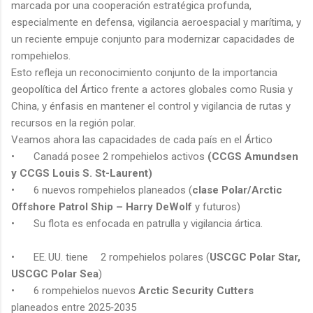
marcada por una cooperación estratégica profunda,
especialmente en defensa, vigilancia aeroespacial y marítima, y
un reciente empuje conjunto para modernizar capacidades de
rompehielos.
Esto refleja un reconocimiento conjunto de la importancia
geopolítica del Ártico frente a actores globales como Rusia y
China, y énfasis en mantener el control y vigilancia de rutas y
recursos en la región polar.
Veamos ahora las capacidades de cada país en el Ártico
•
Canadá posee 2 rompehielos activos
(CCGS Amundsen
y CCGS Louis S. St-Laurent)
•
6 nuevos rompehielos planeados (
clase Polar/Arctic
Offshore Patrol Ship – Harry DeWolf
y futuros)
•
Su flota es enfocada en patrulla y vigilancia ártica.
•
EE. UU. tiene
2 rompehielos polares (
USCGC Polar Star,
USCGC Polar Sea
)
•
6 rompehielos nuevos
Arctic Security Cutters
planeados entre 2025‑2035