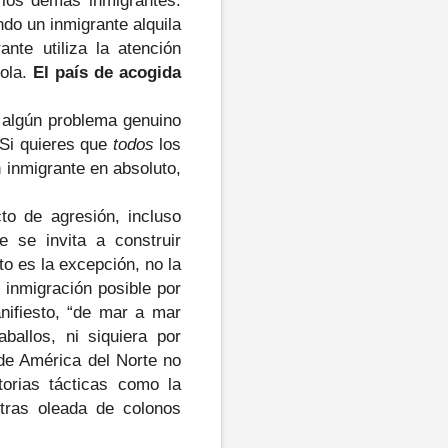
 los demás inmigrantes.
do un inmigrante alquila
te utiliza la atención
cola.
El país de acogida
e algún problema genuino
 Si quieres que
todos
los
 inmigrante en absoluto,
to de agresión, incluso
e se invita a construir
o es la excepción, no la
 inmigración posible por
nifiesto, “de mar a mar
ballos, ni siquiera por
de América del Norte no
torias tácticas como la
tras oleada de colonos