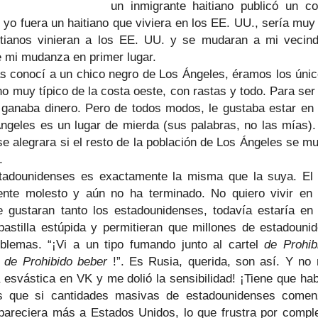
un inmigrante haitiano publicó un c
i yo fuera un haitiano que viviera en los EE. UU., sería muy f
tianos vinieran a los EE. UU. y se mudaran a mi vecinda
e mi mudanza en primer lugar.
mas conocí a un chico negro de Los Ángeles, éramos los ún
no muy típico de la costa oeste, con rastas y todo. Para se
ganaba dinero. Pero de todos modos, le gustaba estar e
ngeles es un lugar de mierda (sus palabras, no las mías)
 se alegrara si el resto de la población de Los Ángeles se 
.
estadounidenses es exactamente la misma que la suya. E
nte molesto y aún no ha terminado. No quiero vivir en
 gustaran tanto los estadounidenses, todavía estaría en
astilla estúpida y permitieran que millones de estadounid
blemas. “¡Vi a un tipo fumando junto al cartel
de Prohib
l
de Prohibido beber
!”. Es Rusia, querida, son así. Y no
a esvástica en VK y me dolió la sensibilidad! ¡Tiene que 
es que si cantidades masivas de estadounidenses comen
pareciera más a Estados Unidos, lo que frustra por comple