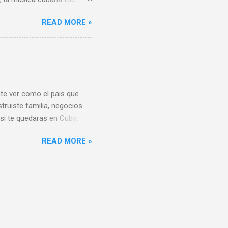
ia del reggaeton) ha sido
READ MORE »
lo que nosotros
ximo exponente. ( ni
a la banda es comandada
ta y ni siquiera son
te ver como el pais que
ruiste familia, negocios
si te quedaras en Cuba, se
arla al presente, y ves a un
READ MORE »
eservas y votas por el ,
rores y te conviertes en
das a toda costa. No es
ndo esas mismas personas a
criticas a Donald Trump,
...