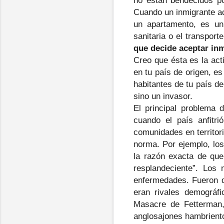
no están bendecidos po
Cuando un inmigrante ac
un apartamento, es un
sanitaria o el transport
que decide aceptar inm
Creo que ésta es la act
en tu país de origen, e
habitantes de tu país d
sino un invasor.
El principal problema 
cuando el país anfitri
comunidades en territor
norma. Por ejemplo, los
la razón exacta de que
resplandeciente”. Los 
enfermedades. Fueron d
eran rivales demográfi
Masacre de Fetterman,
anglosajones hambriento