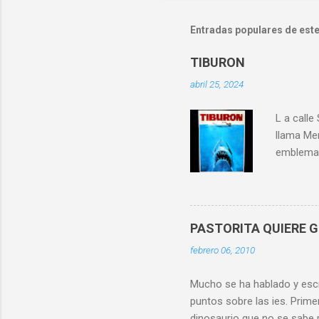
m
e
Entradas populares de este
n
TIBURON
t
abril 25, 2024
a
r
L a calle
i
llama Me
o
emblemat
s
toreando 
ferreteri
Suarez y
tantos qu
PASTORITA QUIERE 
y otros 
febrero 06, 2010
piedra s
especie d
Mucho se ha hablado y escr
puntos sobre las ies. Prim
dinosaurio que no se sabe 