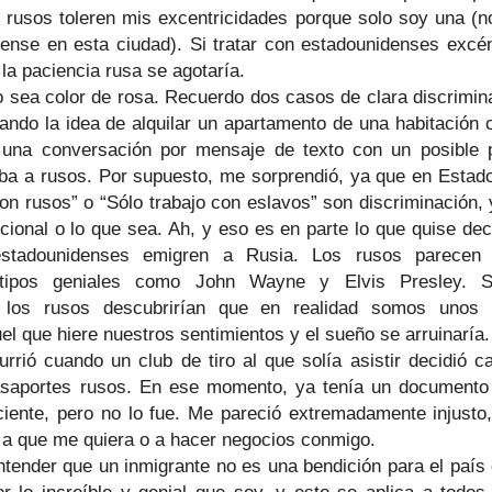
 rusos toleren mis excentricidades porque solo soy una (no
ense en esta ciudad). Si tratar con estadounidenses excén
 la paciencia rusa se agotaría.
o sea color de rosa. Recuerdo dos casos de clara discrimina
ndo la idea de alquilar un apartamento de una habitación 
 una conversación por mensaje de texto con un posible pr
aba a rusos. Por supuesto, me sorprendió, ya que en Estado
 con rusos” o “Sólo trabajo con eslavos” son discriminación,
onal o lo que sea. Ah, y eso es en parte lo que quise dec
stadounidenses emigren a Rusia. Los rusos parecen 
tipos geniales como John Wayne y Elvis Presley. S
 los rusos descubrirían que en realidad somos unos 
 que hiere nuestros sentimientos y el sueño se arruinaría.
rrió cuando un club de tiro al que solía asistir decidió c
pasaportes rusos. En ese momento, ya tenía un documento
ciente, pero no lo fue. Me pareció extremadamente injusto, 
e a que me quiera o a hacer negocios conmigo.
entender que un inmigrante no es una bendición para el país 