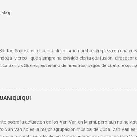
 blog
 Santos Suarez, en el barrio del mismo nombre, empieza en una curv
ndoza y creo que siempre ha existido cierta confusion alrededor 
ica Santos Suarez, escenario de nuestros juegos de cuatro esquina
la 15 y la 37 que bajaban raudas buscando la parada de la farmacia 
a. Despues de Serrano las citadas rutas de guagua tenian una parad
 10 de Octubre donde estaban Pizzeria Sorrento y el cine Apolo. El
e tenia mi barrio: Alameda, Moderno, Florida, Santos Suarez, Mara, 
GUANIQUIQUI
que escapan de mi memoria. Hoy esta convertido en un parqueo de c
obre piedra como casi todos los que mencione anteriormente. Sorr
e complejo, u...
ito sobre la actuacion de los Van Van en Miami, pero aun no he vist
ero Van Van no es la mejor agrupacion musical de Cuba. Van Van es
porque aun esta vivo. Nadie en Cuba le interesa lo que hace Van Van