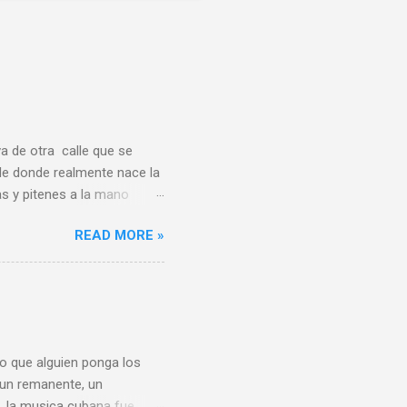
a de otra calle que se
de donde realmente nace la
s y pitenes a la mano
en Serrano frente a la
READ MORE »
a en la esquina de Santos
 cine Apolo era uno entre
Los Angeles, Santa Catalina,
arros sin techo, destruido
ento y Apolo formaban una
o que alguien ponga los
 un remanente, un
, la musica cubana fue