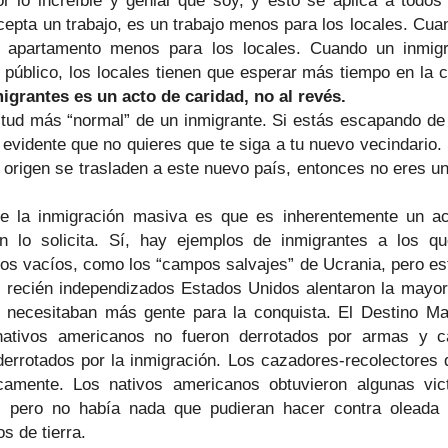
r lo increíble y genial que soy, y esto se aplica a todos
epta un trabajo, es un trabajo menos para los locales. Cuan
 apartamento menos para los locales. Cuando un inmigran
e público, los locales tienen que esperar más tiempo en la 
igrantes es un acto de caridad, no al revés.
itud más “normal” de un inmigrante. Si estás escapando d
s evidente que no quieres que te siga a tu nuevo vecindario.
e origen se trasladen a este nuevo país, entonces no eres un
de la inmigración masiva es que es inherentemente un ac
ón lo solicita. Sí, hay ejemplos de inmigrantes a los qu
ios vacíos, como los “campos salvajes” de Ucrania, pero est
 recién independizados Estados Unidos alentaron la mayor
 necesitaban más gente para la conquista. El Destino Ma
nativos americanos no fueron derrotados por armas y ca
errotados por la inmigración. Los cazadores-recolectores 
camente. Los nativos americanos obtuvieron algunas vic
 pero no había nada que pudieran hacer contra oleada 
s de tierra.