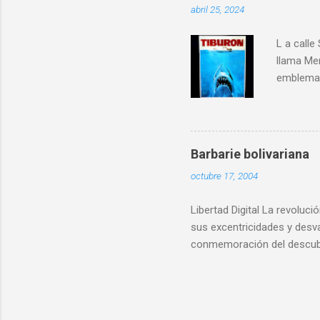
abril 25, 2024
capaces de reeditar la Cab
L a calle
llama Me
emblemat
toreando 
ferreteri
Suarez y
tantos qu
Barbarie bolivariana
y otros 
octubre 17, 2004
piedra s
especie d
Libertad Digital La revoluc
sus excentricidades y desv
conmemoración del descubr
o, mejor dicho, había en e
venezolano ha contribuido
no sabe bien que indígena d
tenían desperdicio: “ Juici