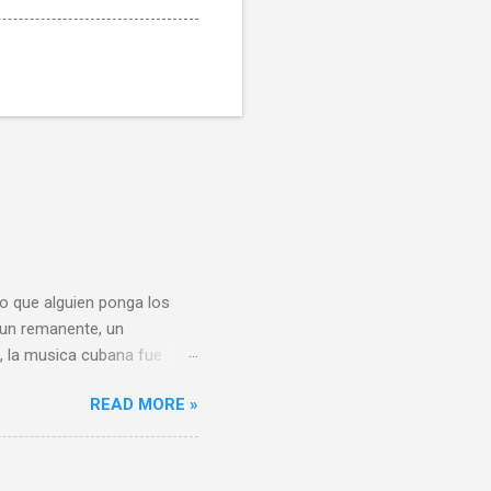
o que alguien ponga los
 un remanente, un
, la musica cubana fue
ia del reggaeton) ha sido
READ MORE »
lo que nosotros
ximo exponente. ( ni
a la banda es comandada
ta y ni siquiera son