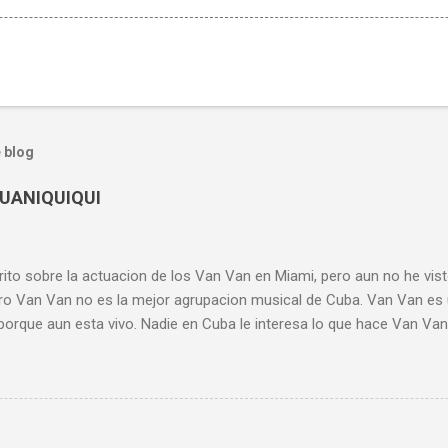
 blog
GUANIQUIQUI
ito sobre la actuacion de los Van Van en Miami, pero aun no he vist
ero Van Van no es la mejor agrupacion musical de Cuba. Van Van es
porque aun esta vivo. Nadie en Cuba le interesa lo que hace Van Van
 tenia sus cosas aceptables y la timba, (seguramente por la influenc
acion para la cual no tengo nombre. No existe en estos momentos 
ana. Y de lo que se toca ahora en Cuba, no son los Van Van su ma
l maximo exponente de aquel bodrio) Los Van Van de Formell ( ahor
siempre hemos llamado "el asesino") siguen con el Guararei de Pastori