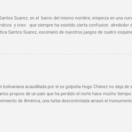
eza Mala de Pedrito el del Sombrero, grotescamente su...
 Santos Suarez, en el barrio del mismo nombre, empieza en una curv
ndoza y creo que siempre ha existido cierta confusion alrededor 
ica Santos Suarez, escenario de nuestros juegos de cuatro esquina
la 15 y la 37 que bajaban raudas buscando la parada de la farmacia 
a. Despues de Serrano las citadas rutas de guagua tenian una parad
 10 de Octubre donde estaban Pizzeria Sorrento y el cine Apolo. El
e tenia mi barrio: Alameda, Moderno, Florida, Santos Suarez, Mara, 
que escapan de mi memoria. Hoy esta convertido en un parqueo de c
obre piedra como casi todos los que mencione anteriormente. Sorr
e complejo, u...
ión bolivariana acaudillada por el ex golpista Hugo Chávez no deja de
aríos propios de un país que ha perdido el norte hace mucho tiempo
imiento de América, una turba descontrolada arrasó el monumento 
l paseo caraqueño del mismo nombre. La demagogia indigenista inspi
 a semejante comportamiento por parte de unos vándalos que prete
e nombre Guaicapuro. Entre las pintadas que hicieron en el pedestal
o a Colón por genocidio ” o “ Colón=Bush ”