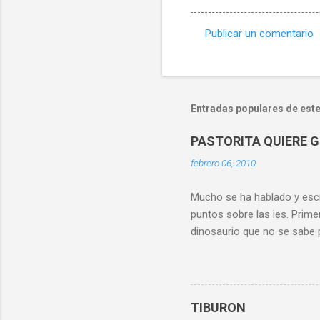
Publicar un comentario
C
o
m
e
Entradas populares de este
n
PASTORITA QUIERE 
t
febrero 06, 2010
a
r
Mucho se ha hablado y escr
i
puntos sobre las ies. Prim
o
dinosaurio que no se sabe 
s
suplantada por la timba que
desplazada por una abomin
conocimos como musica cub
siquiera se sabe cual es e
TIBURON
por su hijo Samuel, al que 