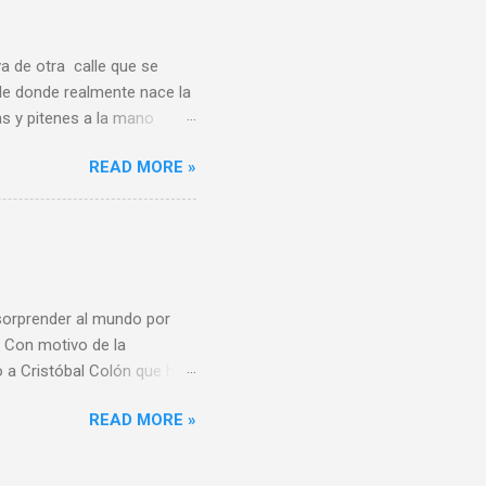
a de otra calle que se
de donde realmente nace la
s y pitenes a la mano
en Serrano frente a la
READ MORE »
a en la esquina de Santos
 cine Apolo era uno entre
Los Angeles, Santa Catalina,
arros sin techo, destruido
ento y Apolo formaban una
 sorprender al mundo por
. Con motivo de la
a Cristóbal Colón que hay,
rada desde el Gobierno
READ MORE »
ndían vengar la memoria de
 de la estatua algunas no