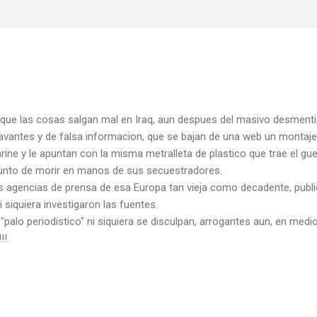
e que las cosas salgan mal en Iraq, aun despues del masivo desment
antes y de falsa informacion, que se bajan de una web un montaje
e y le apuntan con la misma metralleta de plastico que trae el gue
unto de morir en manos de sus secuestradores.
s agencias de prensa de esa Europa tan vieja como decadente, public
siquiera investigaron las fuentes.
"palo periodistico" ni siquiera se disculpan, arrogantes aun, en medio
!!