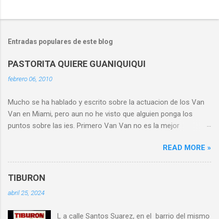
C
o
m
Entradas populares de este blog
e
n
PASTORITA QUIERE GUANIQUIQUI
t
febrero 06, 2010
a
Mucho se ha hablado y escrito sobre la actuacion de los Van
r
Van en Miami, pero aun no he visto que alguien ponga los
i
puntos sobre las ies. Primero Van Van no es la mejor
o
agrupacion musical de Cuba. Van Van es un remanente, un
s
READ MORE »
dinosaurio que no se sabe porque aun esta vivo. Nadie en
Cuba le interesa lo que hace Van Van, la musica cubana fue
suplantada por la timba que tenia sus cosas aceptables y la
TIBURON
timba, (seguramente por la influencia del reggaeton) ha sido
abril 25, 2024
desplazada por una abominacion para la cual no tengo
nombre. No existe en estos momentos lo que nosotros
L a calle Santos Suarez, en el barrio del mismo