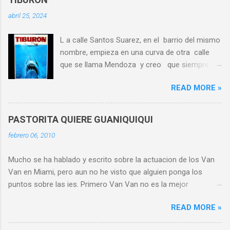
t
abril 25, 2024
a
L a calle Santos Suarez, en el barrio del mismo
r
nombre, empieza en una curva de otra calle
i
que se llama Mendoza y creo que siempre ha
o
existido cierta confusion alrededor de donde
s
READ MORE »
realmente nace la emblematica Santos Suarez,
escenario de nuestros juegos de cuatro
esquinas y pitenes a la mano toreando la 15 y
PASTORITA QUIERE GUANIQUIQUI
la 37 que bajaban raudas buscando la parada
febrero 06, 2010
de la farmacia en Serrano frente a la ferreteria.
Despues de Serrano las citadas rutas de
Mucho se ha hablado y escrito sobre la actuacion de los Van
guagua tenian una parada en la esquina de
Van en Miami, pero aun no he visto que alguien ponga los
Santos Suarez y 10 de Octubre donde estaban
puntos sobre las ies. Primero Van Van no es la mejor
Pizzeria Sorrento y el cine Apolo. El cine Apolo
agrupacion musical de Cuba. Van Van es un remanente, un
era uno entre tantos que tenia mi barrio:
READ MORE »
dinosaurio que no se sabe porque aun esta vivo. Nadie en
Alameda, Moderno, Florida, Santos Suarez,
Cuba le interesa lo que hace Van Van, la musica cubana fue
Mara, Los Angeles, Santa Catalina, y otros que