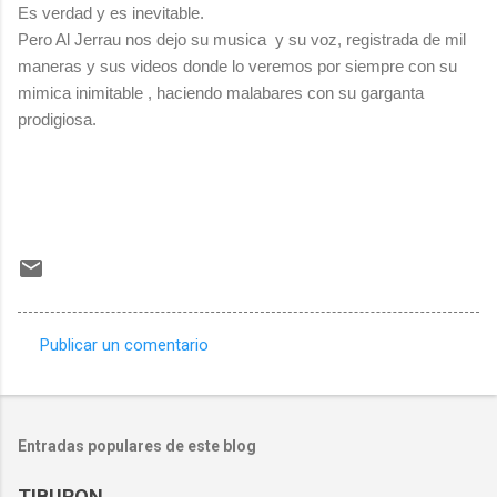
Es verdad y es inevitable.
Pero Al Jerrau nos dejo su musica y su voz, registrada de mil
maneras y sus videos donde lo veremos por siempre con su
mimica inimitable , haciendo malabares con su garganta
prodigiosa.
Publicar un comentario
C
o
m
Entradas populares de este blog
e
n
TIBURON