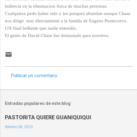
indirecta en la eliminacion fisica de muchas personas.
Cualquiera pudo haber sido y los porques abundan aunque Chase
nos dirige mas directamente a la familia de Eugene Pontecorvo.
UN final brillante que nadie entendio.
El genio de David Chase fue demasiado para nosotros.
Publicar un comentario
C
o
m
Entradas populares de este blog
e
n
PASTORITA QUIERE GUANIQUIQUI
t
febrero 06, 2010
a